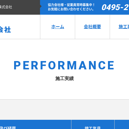
0495-2
協力会社様・従業員常時募集中！
業株式会社
お気軽にお問い合わせください。
ホーム
会社概要
施工
PERFORMANCE
施工実績
及び経歴
竣工年月