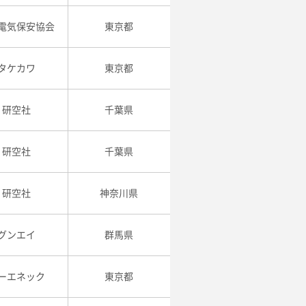
電気保安協会
東京都
タケカワ
東京都
研空社
千葉県
研空社
千葉県
研空社
神奈川県
グンエイ
群馬県
ーエネック
東京都