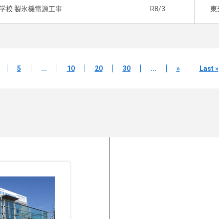
学校 製氷機電源工事
R8/3
東
5
...
10
20
30
...
»
Last »