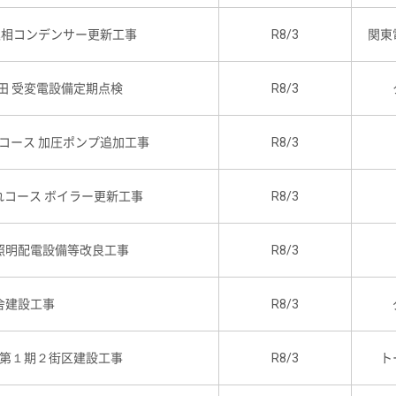
進相コンデンサー更新工事
R8/3
関東
田 受変電設備定期点検
R8/3
コース 加圧ポンプ追加工事
R8/3
コース ボイラー更新工事
R8/3
照明配電設備等改良工事
R8/3
舎建設工事
R8/3
第１期２街区建設工事
R8/3
ト