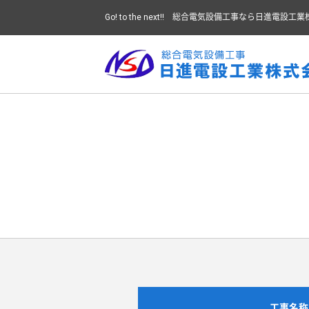
Go! to the next!! 総合電気設備工事なら日進電設工
工事名称