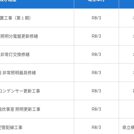
置工事（第１期）
R8/3
 照明分電盤更新修繕
R8/3
 非常灯交換修繕
R8/3
 非常照明器具修繕
R8/3
コンデンサー更新工事
R8/3
階炊事室 照明更新工事
R8/3
配管配線工事
R8/3
県立